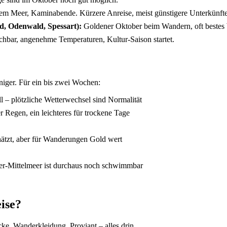
m Meer, Kaminabende. Kürzere Anreise, meist günstigere Unterkünfte
d, Odenwald, Spessart):
Goldener Oktober beim Wandern, oft bestes W
chbar, angenehme Temperaturen, Kultur-Saison startet.
niger. Für ein bis zwei Wochen:
ll – plötzliche Wetterwechsel sind Normalität
 Regen, ein leichteres für trockene Tage
hätzt, aber für Wanderungen Gold wert
r-Mittelmeer ist durchaus noch schwimmbar
ise?
ke, Wanderkleidung, Proviant – alles drin.