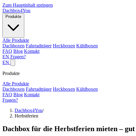
Zum Hauptinhalt springen
Dachbox
4You
Produkte
Alle Produkte
Dachboxen
Fahrradträger
Heckboxen
Kühlboxen
FAQ
Blog
Kontakt
EN
Fragen?
EN
Produkte
Alle Produkte
Dachboxen
Fahrradträger
Heckboxen
Kühlboxen
FAQ
Blog
Kontakt
Fragen?
Dachbox4You
/
Herbstferien
Dachbox für die Herbstferien mieten – gut 