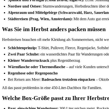
Nordsee und Ostsee:
Sturmwanderungen, Herbstleuchten über de
Alpenraum und Mittelgebirge (Schwarzwald, Harz, Sauerlan
Städtereisen (Prag, Wien, Amsterdam):
Mit dem Auto gut errei
Was Sie im Herbst anders packen müssen
Herbstreisen brauchen oft mehr Kleidung als Sommerreisen, nicht we
Schichtenprinzip:
T-Shirt, Pullover, Fleece, Regenjacke, Softshe
Zwei Paar Schuhe:
ein wasserdichtes Paar für Wanderungen oder
Kleiner Wanderrucksack
plus Regenüberzug
Wärmflasche oder Thermosflasche
– auf viele Kunden untersc
Regenhose oder Regenponcho
Bei Reisen ans Meer:
Badesachen trotzdem einpacken
– Oktobe
All das passt problemlos in eine 450-Liter-Dachbox für Familien.
Welche Box-Größe passt zu Ihrer Herbstre
Paar, einwöchige Wandertour:
300 Liter reichen meist. Rucksäc