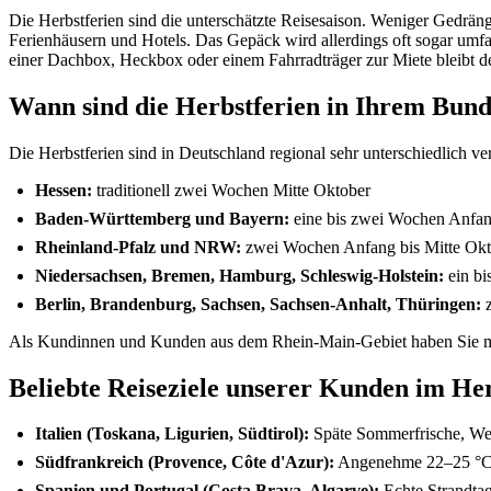
Die Herbstferien sind die unterschätzte Reisesaison. Weniger Gedräng
Ferienhäusern und Hotels. Das Gepäck wird allerdings oft sogar u
einer Dachbox, Heckbox oder einem Fahrradträger zur Miete bleibt de
Wann sind die Herbstferien in Ihrem Bun
Die Herbstferien sind in Deutschland regional sehr unterschiedlich ver
Hessen:
traditionell zwei Wochen Mitte Oktober
Baden-Württemberg und Bayern:
eine bis zwei Wochen Anfan
Rheinland-Pfalz und NRW:
zwei Wochen Anfang bis Mitte Okt
Niedersachsen, Bremen, Hamburg, Schleswig-Holstein:
ein bi
Berlin, Brandenburg, Sachsen, Sachsen-Anhalt, Thüringen:
z
Als Kundinnen und Kunden aus dem Rhein-Main-Gebiet haben Sie meis
Beliebte Reiseziele unserer Kunden im He
Italien (Toskana, Ligurien, Südtirol):
Späte Sommerfrische, Wein
Südfrankreich (Provence, Côte d'Azur):
Angenehme 22–25 °C, l
Spanien und Portugal (Costa Brava, Algarve):
Echte Strandtag