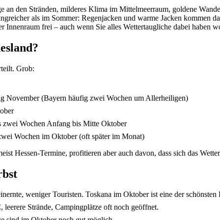
e an den Stränden, milderes Klima im Mittelmeerraum, goldene Wanderze
mfangreicher als im Sommer: Regenjacken und warme Jacken kommen da
r Innenraum frei – auch wenn Sie alles Wettertaugliche dabei haben wo
desland?
teilt. Grob:
g November (Bayern häufig zwei Wochen um Allerheiligen)
ober
s zwei Wochen Anfang bis Mitte Oktober
wei Wochen im Oktober (oft später im Monat)
t Hessen-Termine, profitieren aber auch davon, dass sich das Wetter
rbst
ernte, weniger Touristen. Toskana im Oktober ist eine der schönsten 
eerere Strände, Campingplätze oft noch geöffnet.
e sind im Oktober noch gut möglich.