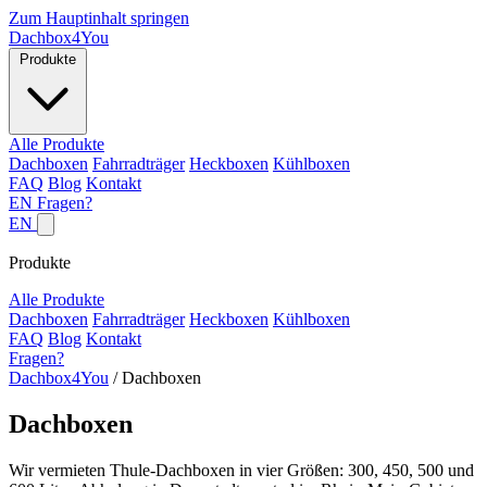
Zum Hauptinhalt springen
Dachbox
4You
Produkte
Alle Produkte
Dachboxen
Fahrradträger
Heckboxen
Kühlboxen
FAQ
Blog
Kontakt
EN
Fragen?
EN
Produkte
Alle Produkte
Dachboxen
Fahrradträger
Heckboxen
Kühlboxen
FAQ
Blog
Kontakt
Fragen?
Dachbox4You
/
Dachboxen
Dachboxen
Wir vermieten Thule-Dachboxen in vier Größen: 300, 450, 500 und