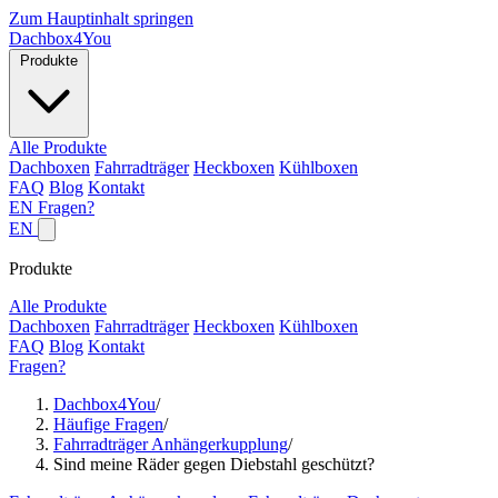
Zum Hauptinhalt springen
Dachbox
4You
Produkte
Alle Produkte
Dachboxen
Fahrradträger
Heckboxen
Kühlboxen
FAQ
Blog
Kontakt
EN
Fragen?
EN
Produkte
Alle Produkte
Dachboxen
Fahrradträger
Heckboxen
Kühlboxen
FAQ
Blog
Kontakt
Fragen?
Dachbox4You
/
Häufige Fragen
/
Fahrradträger Anhängerkupplung
/
Sind meine Räder gegen Diebstahl geschützt?