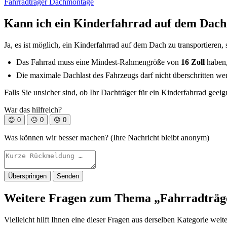
Fahrradträger Dachmontage
Kann ich ein Kinderfahrrad auf dem Dach
Ja, es ist möglich, ein Kinderfahrrad auf dem Dach zu transportieren,
Das Fahrrad muss eine Mindest-Rahmengröße von
16 Zoll
haben,
Die maximale Dachlast des Fahrzeugs darf nicht überschritten we
Falls Sie unsicher sind, ob Ihr Dachträger für ein Kinderfahrrad geeign
War das hilfreich?
😊
0
😐
0
😞
0
Was können wir besser machen? (Ihre Nachricht bleibt anonym)
Überspringen
Senden
Weitere Fragen zum Thema „Fahrradträ
Vielleicht hilft Ihnen eine dieser Fragen aus derselben Kategorie weite