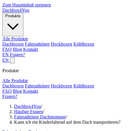
Zum Hauptinhalt springen
Dachbox
4You
Produkte
Alle Produkte
Dachboxen
Fahrradträger
Heckboxen
Kühlboxen
FAQ
Blog
Kontakt
EN
Fragen?
EN
Produkte
Alle Produkte
Dachboxen
Fahrradträger
Heckboxen
Kühlboxen
FAQ
Blog
Kontakt
Fragen?
Dachbox4You
/
Häufige Fragen
/
Fahrradträger Dachmontage
/
Kann ich ein Kinderfahrrad auf dem Dach transportieren?