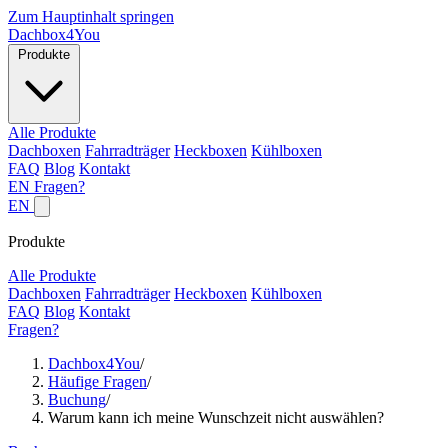
Zum Hauptinhalt springen
Dachbox
4You
Produkte
Alle Produkte
Dachboxen
Fahrradträger
Heckboxen
Kühlboxen
FAQ
Blog
Kontakt
EN
Fragen?
EN
Produkte
Alle Produkte
Dachboxen
Fahrradträger
Heckboxen
Kühlboxen
FAQ
Blog
Kontakt
Fragen?
Dachbox4You
/
Häufige Fragen
/
Buchung
/
Warum kann ich meine Wunschzeit nicht auswählen?