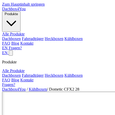
Zum Hauptinhalt springen
Dachbox
4You
Produkte
Alle Produkte
Dachboxen
Fahrradträger
Heckboxen
Kühlboxen
FAQ
Blog
Kontakt
EN
Fragen?
EN
Produkte
Alle Produkte
Dachboxen
Fahrradträger
Heckboxen
Kühlboxen
FAQ
Blog
Kontakt
Fragen?
Dachbox4You
/
Kühlboxen
/
Dometic CFX2 28