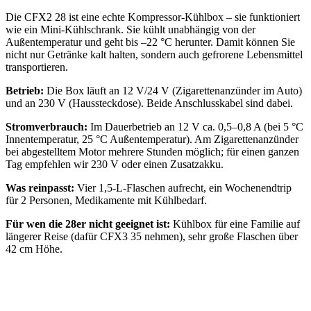
Die CFX2 28 ist eine echte Kompressor-Kühlbox – sie funktioniert
wie ein Mini-Kühlschrank. Sie kühlt unabhängig von der
Außentemperatur und geht bis –22 °C herunter. Damit können Sie
nicht nur Getränke kalt halten, sondern auch gefrorene Lebensmittel
transportieren.
Betrieb:
Die Box läuft an 12 V/24 V (Zigarettenanzünder im Auto)
und an 230 V (Haussteckdose). Beide Anschlusskabel sind dabei.
Stromverbrauch:
Im Dauerbetrieb an 12 V ca. 0,5–0,8 A (bei 5 °C
Innentemperatur, 25 °C Außentemperatur). Am Zigarettenanzünder
bei abgestelltem Motor mehrere Stunden möglich; für einen ganzen
Tag empfehlen wir 230 V oder einen Zusatzakku.
Was reinpasst:
Vier 1,5-L-Flaschen aufrecht, ein Wochenendtrip
für 2 Personen, Medikamente mit Kühlbedarf.
Für wen die 28er nicht geeignet ist:
Kühlbox für eine Familie auf
längerer Reise (dafür CFX3 35 nehmen), sehr große Flaschen über
42 cm Höhe.